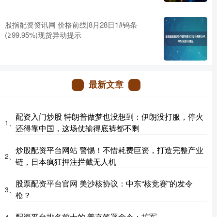
股指配资资讯网 价格前线|8月28日1#钨条
(≥99.95%)现货异动提示
最新文章
配资入门炒股 特朗普做梦也没想到：伊朗没打服，停火
1、
还得靠中国，这场仗输得底裤都不剩
炒股配资平台网站 警惕！不惜耗费巨资，打造完整产业
2、
链，日本疯狂押注拦截无人机
股票配资平台官网 美沙核协议：中东“核竞赛”的发令
3、
枪？
配资平台排名前十的 普京签署命令：扩军