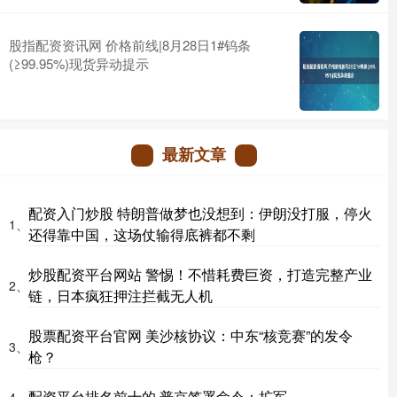
股指配资资讯网 价格前线|8月28日1#钨条
(≥99.95%)现货异动提示
最新文章
配资入门炒股 特朗普做梦也没想到：伊朗没打服，停火
1、
还得靠中国，这场仗输得底裤都不剩
炒股配资平台网站 警惕！不惜耗费巨资，打造完整产业
2、
链，日本疯狂押注拦截无人机
股票配资平台官网 美沙核协议：中东“核竞赛”的发令
3、
枪？
配资平台排名前十的 普京签署命令：扩军