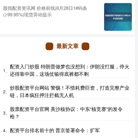
股指配资资讯网 价格前线|8月28日1#钨条
(≥99.95%)现货异动提示
最新文章
配资入门炒股 特朗普做梦也没想到：伊朗没打服，停火
1、
还得靠中国，这场仗输得底裤都不剩
炒股配资平台网站 警惕！不惜耗费巨资，打造完整产业
2、
链，日本疯狂押注拦截无人机
股票配资平台官网 美沙核协议：中东“核竞赛”的发令
3、
枪？
配资平台排名前十的 普京签署命令：扩军
4、