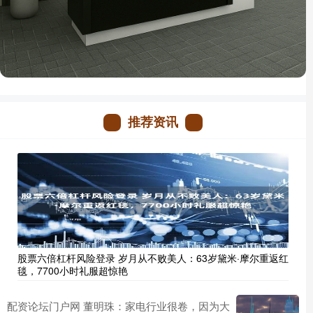
推荐资讯
股票六倍杠杆风险登录 岁月从不败美人：63岁黛米·摩尔重返红
毯，7700小时礼服超惊艳
配资论坛门户网 董明珠：家电行业很卷，因为大