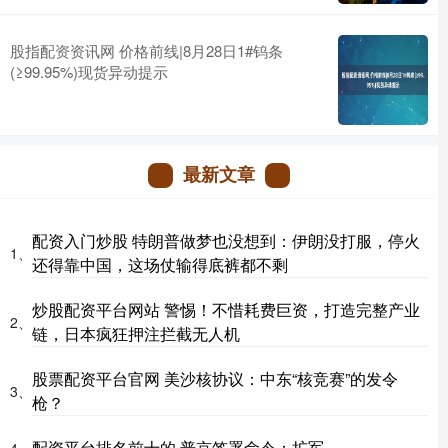
股指配资资讯网 价格前线|8月28日1#钨条
(≥99.95%)现货异动提示
最新文章
配资入门炒股 特朗普做梦也没想到：伊朗没打服，停火
1、
还得靠中国，这场仗输得底裤都不剩
炒股配资平台网站 警惕！不惜耗费巨资，打造完整产业
2、
链，日本疯狂押注拦截无人机
股票配资平台官网 美沙核协议：中东“核竞赛”的发令
3、
枪？
配资平台排名前十的 普京签署命令：扩军